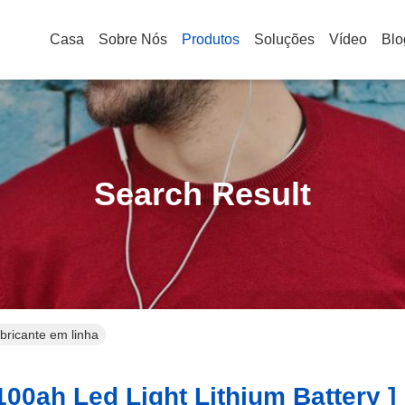
Casa
Sobre Nós
Produtos
Soluções
Vídeo
Blo
Search Result
abricante em linha
00ah Led Light Lithium Battery ]