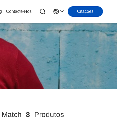
g
Contacte-Nos
Citações
Match
8
Produtos