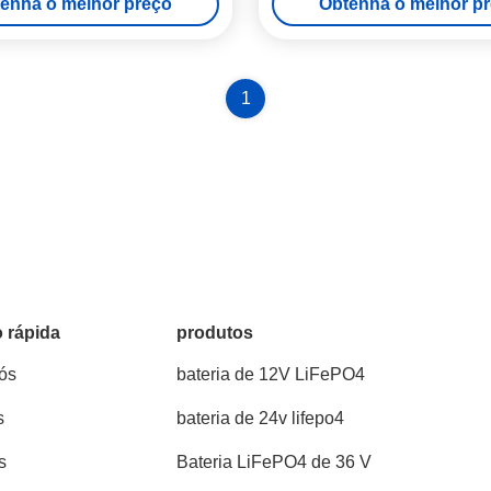
enha o melhor preço
Obtenha o melhor p
1
 rápida
produtos
ós
bateria de 12V LiFePO4
s
bateria de 24v lifepo4
s
Bateria LiFePO4 de 36 V