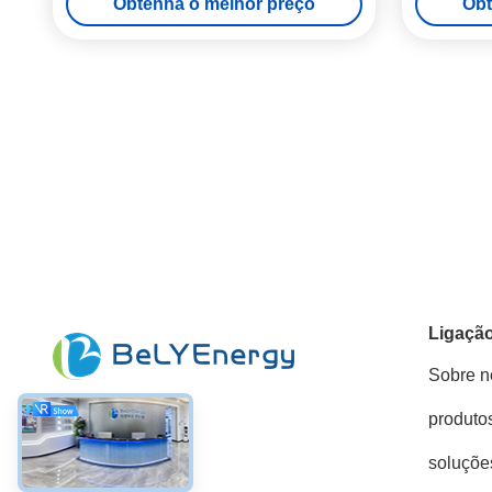
Obtenha o melhor preço
Obt
Ligação
Sobre n
produto
Redes Sociais
soluçõe