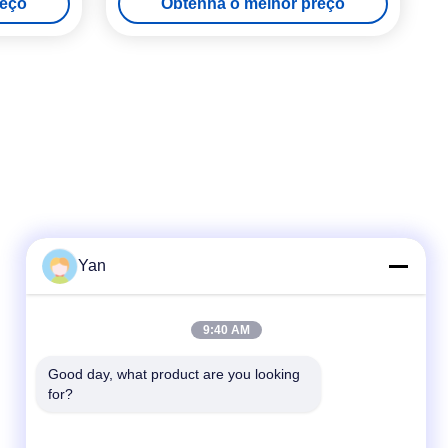
reço
Obtenha o melhor preço
Yan
Contato rápido
9:40 AM
Telefone:
86-20-82038494
Good day, what product are you looking 
for?
E-mail
sales@szbely.com