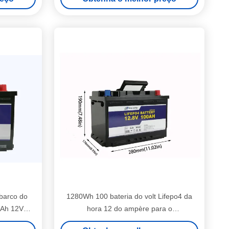
barco do
1280Wh 100 bateria do volt Lifepo4 da
0Ah 12V
hora 12 do ampère para o
armazenamento das energias solares