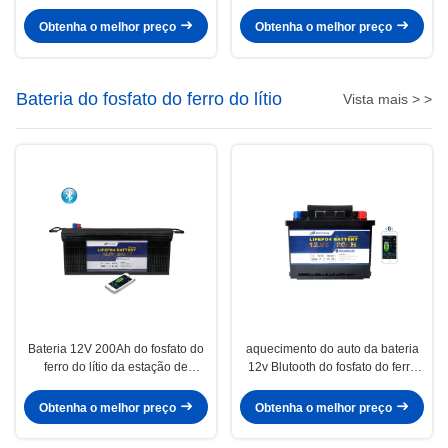
Pack Led do lítio de 12V 200Ah
Obtenha o melhor preço
Obtenha o melhor preço
Bateria do fosfato do ferro do lítio
Vista mais > >
Bateria 12V 200Ah do fosfato do
aquecimento do auto da bateria
ferro do lítio da estação de
12v Blutooth do fosfato do ferro
comunicação EV rv
do lítio 80Ah para o "trotinette"
elétrico
Obtenha o melhor preço
Obtenha o melhor preço