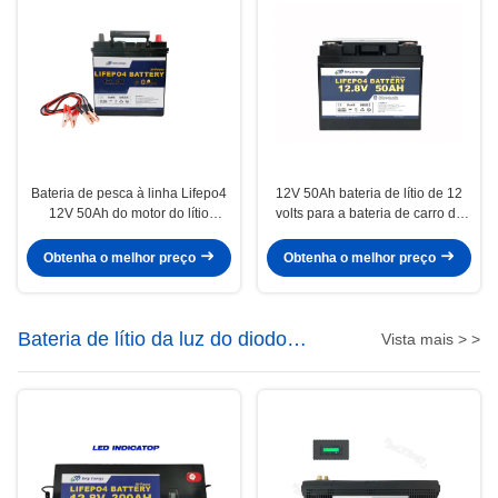
Bateria de pesca à linha Lifepo4
12V 50Ah bateria de lítio de 12
12V 50Ah do motor do lítio
volts para a bateria de carro de
médico do iate dos brinquedos
pesca à linha do acampamento
de Bluetooth do motor
Obtenha o melhor preço
Obtenha o melhor preço
Bateria de lítio da luz do diodo
Vista mais > >
emissor de luz