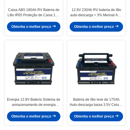
Caixa ABS 180Ah RV Bateria de
12.8V 230Ah RV bateria de lítio
Lítio IP65 Proteção de Caixa 10V
auto-descarga < 3% Mensal ABS
Sob Proteção de Voltagem
Case
Obtenha o melhor preço
Obtenha o melhor preço
Energia 12.8V Bateria Sistema de
Bateria de lítio leve de 175Ah
armazenamento de energia
Auto-descarga baixa 3.5V Celular
-20~60 Intervalo de temperatura
de equilíbrio
de descarga
Obtenha o melhor preço
Obtenha o melhor preço