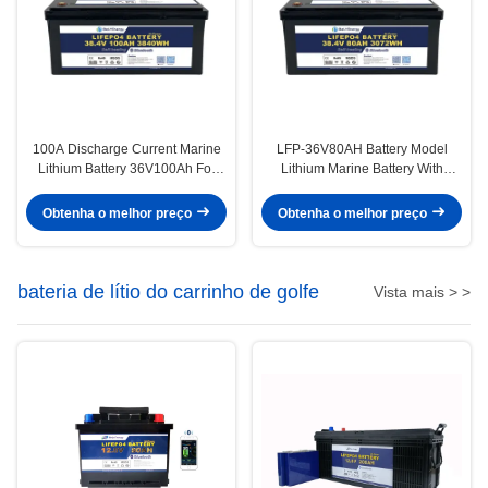
100A Discharge Current Marine
LFP-36V80AH Battery Model
Lithium Battery 36V100Ah For
Lithium Marine Battery With
Marine Applications In Extreme
LiFePO4 Anode Material
Temperatures
Obtenha o melhor preço
Obtenha o melhor preço
bateria de lítio do carrinho de golfe
Vista mais > >