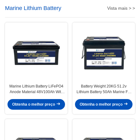
Marine Lithium Battery
Vista mais > >
Marine Lithium Battery LiFePO4
Battery Weight 20KG 51.2v
Anode Material 48V100Ah With
Lithium Battery 50Ah Marine For
Communication CAN/RS485 In
Lightweight Power
Harsh Marine Conditions
Obtenha o melhor preço
Obtenha o melhor preço