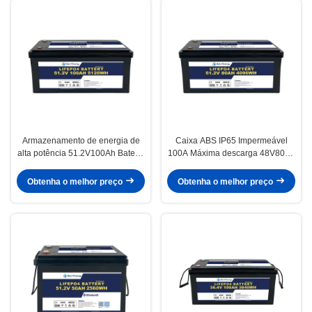
Armazenamento de energia de
Caixa ABS IP65 Impermeável
alta potência 51.2V100Ah Bateria
100A Máxima descarga 48V80Ah
recarregável para sistema de
Baterias de íons de lítio para
energia doméstica
energia solar
Obtenha o melhor preço
Obtenha o melhor preço