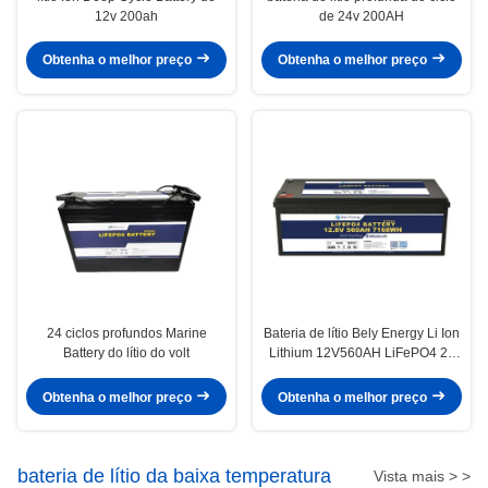
12v 200ah
de 24v 200AH
Obtenha o melhor preço
Obtenha o melhor preço
24 ciclos profundos Marine
Bateria de lítio Bely Energy Li Ion
Battery do lítio do volt
Lithium 12V560AH LiFePO4 24
Volts para RV off-road e
campistas
Obtenha o melhor preço
Obtenha o melhor preço
bateria de lítio da baixa temperatura
Vista mais > >