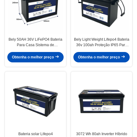
Bely 50AH 36V LiFePO4 Bateria
Bely Light Weight Lifepo4 Bateria
Para Casa Sistema de
36v 100ah Proteção IP65 Para
Armazenamento de Energia
Eletrônicos de Consumo
Solar Barcos Submarino
Obtenha o melhor preço
Obtenha o melhor preço
Bateria solar Lifepo4
3072 Wh 80ah Inverter Híbrido