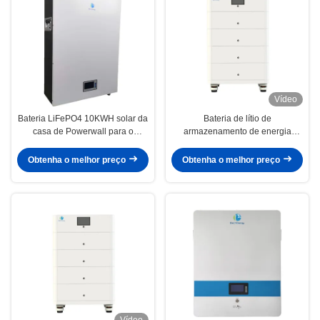
Vídeo
Bateria LiFePO4 10KWH solar da
Bateria de lítio de
casa de Powerwall para o
armazenamento de energia
armazenamento de energia
48V200Ah para sistema de
energia solar com comunicação
Obtenha o melhor preço
Obtenha o melhor preço
RS485/CAN e indicadores LCD
Vídeo