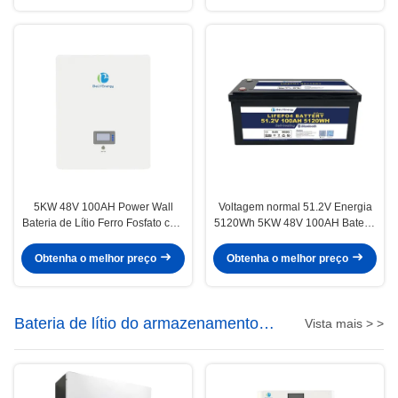
5KW 48V 100AH Power Wall
Voltagem normal 51.2V Energia
Bateria de Lítio Ferro Fosfato com
5120Wh 5KW 48V 100AH Bateria
Bluetooth
LiFePO4 com Bluetooth opcional
e autoaquecimento
Obtenha o melhor preço
Obtenha o melhor preço
Bateria de lítio do armazenamento
Vista mais > >
de energia