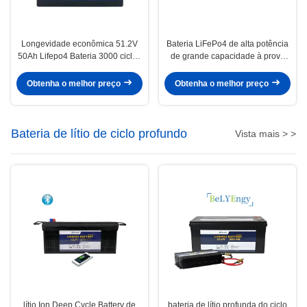
Longevidade econômica 51.2V
Bateria LiFePo4 de alta potência
50Ah Lifepo4 Bateria 3000 ciclos
de grande capacidade à prova
para sistema de armazenamento
d'água 36V100Ah para veículos
elétricos
Obtenha o melhor preço
Obtenha o melhor preço
Bateria de lítio de ciclo profundo
Vista mais > >
lítio Ion Deep Cycle Battery de
bateria de lítio profunda do ciclo