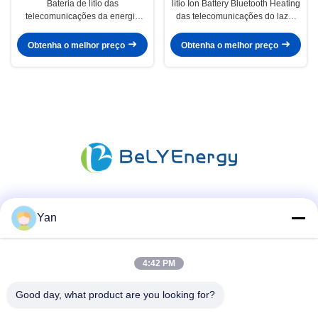
Bateria de lítio das
lítio Ion Battery Bluetooth Heating
telecomunicações da energia
das telecomunicações do lazer
renovável 24v 180Ah para o
de 12V 300Ah
equipamento médico
Obtenha o melhor preço
Obtenha o melhor preço
Redes Sociais
Yan
4:42 PM
Contato rápido
Good day, what product are you looking for?
Telefone: