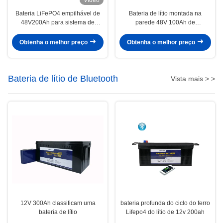
Bateria LiFePO4 empilhável de
Bateria de lítio montada na
48V200Ah para sistema de
parede 48V 100Ah de
energia solar com comunicação
capacidade total Ciclo longo para
RS485/CAN e indicadores LCD
armazenamento de energia
Obtenha o melhor preço
Obtenha o melhor preço
Bateria de lítio de Bluetooth
Vista mais > >
12V 300Ah classificam uma
bateria profunda do ciclo do ferro
bateria de lítio
Lifepo4 do lítio de 12v 200ah