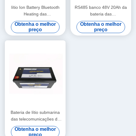
lítio Ion Battery Bluetooth
RS485 banco 48V 20Ah da
Heating das
bateria das
telecomunicações do lazer
telecomunicações de uma
Obtenha o melhor
Obtenha o melhor
de 12V 300Ah
comunicação LiFePO4 com
preço
preço
indicadores do diodo
emissor de luz
Bateria de lítio submarina
das telecomunicações de
12V 300Ah com Bluetooth
Obtenha o melhor
preço