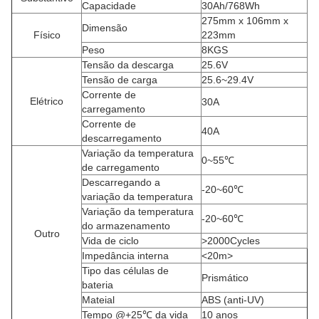
Capacidade
30Ah/768Wh
275mm x 106mm x
Dimensão
Físico
223mm
Peso
8KGS
Tensão da descarga
25.6V
Tensão de carga
25.6~29.4V
Corrente de
Elétrico
30A
carregamento
Corrente de
40A
descarregamento
Variação da temperatura
0~55℃
de carregamento
Descarregando a
-20~60℃
variação da temperatura
Variação da temperatura
-20~60℃
do armazenamento
Outro
Vida de ciclo
>2000Cycles
Impedância interna
<20m>
Tipo das células de
Prismático
bateria
Mateial
ABS (anti-UV)
Tempo @+25℃ da vida
10 anos