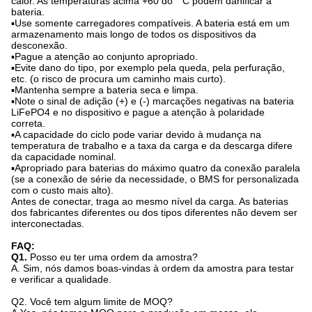
calor. As temperaturas acima +60 do ° C podem danificar a
bateria.
▪Use somente carregadores compatíveis. A bateria está em um
armazenamento mais longo de todos os dispositivos da
desconexão.
▪Pague a atenção ao conjunto apropriado.
▪Evite dano do tipo, por exemplo pela queda, pela perfuração,
etc. (o risco de procura um caminho mais curto).
▪Mantenha sempre a bateria seca e limpa.
▪Note o sinal de adição (+) e (-) marcações negativas na bateria
LiFePO4 e no dispositivo e pague a atenção à polaridade
correta.
▪A capacidade do ciclo pode variar devido à mudança na
temperatura de trabalho e a taxa da carga e da descarga difere
da capacidade nominal.
▪Apropriado para baterias do máximo quatro da conexão paralela
(se a conexão de série da necessidade, o BMS for personalizada
com o custo mais alto).
Antes de conectar, traga ao mesmo nível da carga. As baterias
dos fabricantes diferentes ou dos tipos diferentes não devem ser
interconectadas.
FAQ:
Q1.
Posso eu ter uma ordem da amostra?
A. Sim, nós damos boas-vindas à ordem da amostra para testar
e verificar a qualidade.
Q2.
Você tem algum limite de MOQ?