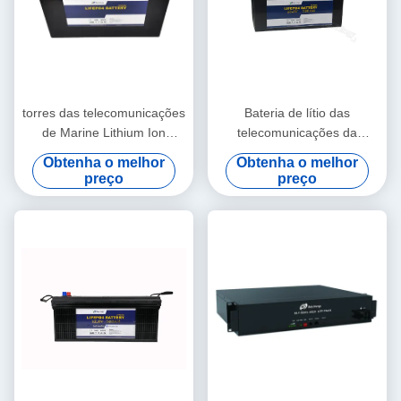
torres das telecomunicações
Bateria de lítio das
de Marine Lithium Ion
telecomunicações da
Battery For da bateria de
energia renovável 24v
Obtenha o melhor
Obtenha o melhor
24V 60Ah LiFePO4
180Ah para o equipamento
preço
preço
médico