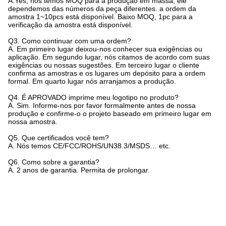
A.Yes, nós temos MOQ para a produção em massa, ele
dependemos das números da peça diferentes. a ordem da
amostra 1~10pcs está disponível. Baixo MOQ, 1pc para a
verificação da amostra está disponível.
Q3. Como continuar com uma ordem?
A. Em primeiro lugar deixou-nos conhecer sua exigências ou
aplicação. Em segundo lugar, nós citamos de acordo com suas
exigências ou nossas sugestões. Em terceiro lugar o cliente
confirma as amostras e os lugares um depósito para a ordem
formal. Em quarto lugar nós arranjamos a produção.
Q4.
É APROVADO imprime meu logotipo no produto?
A. Sim. Informe-nos por favor formalmente antes de nossa
produção e confirme-o o projeto baseado em primeiro lugar em
nossa amostra.
Q5.
Que certificados você tem?
A. Nós temos CE/FCC/ROHS/UN38.3/MSDS… etc.
Q6.
Como sobre a garantia?
A. 2 anos de garantia. Permita de prolongar.