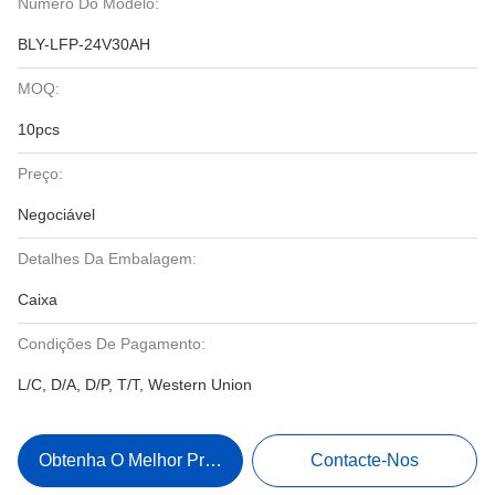
Número Do Modelo:
BLY-LFP-24V30AH
MOQ:
10pcs
Preço:
Negociável
Detalhes Da Embalagem:
Caixa
Condições De Pagamento:
L/C, D/A, D/P, T/T, Western Union
Obtenha O Melhor Preço
Contacte-Nos