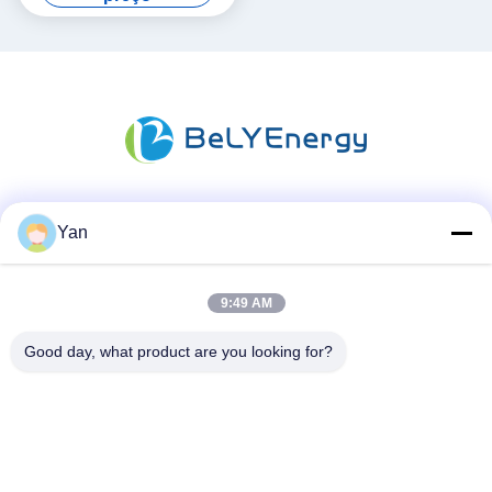
Redes Sociais
Yan
9:49 AM
Contato rápido
Good day, what product are you looking for?
Telefone:
86-20-82038494
E-mail
sales@szbely.com