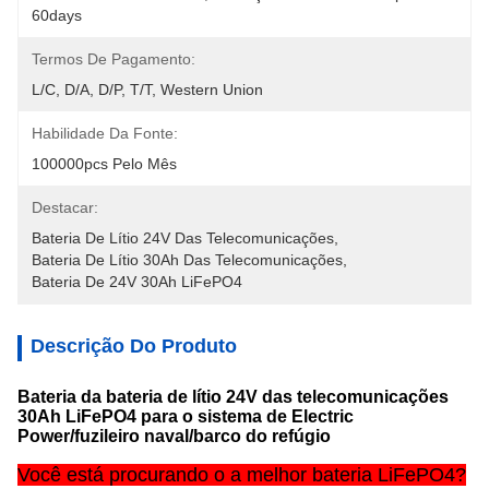
60days
Termos De Pagamento:
L/C, D/A, D/P, T/T, Western Union
Habilidade Da Fonte:
100000pcs Pelo Mês
Destacar:
Bateria De Lítio 24V Das Telecomunicações
, 
Bateria De Lítio 30Ah Das Telecomunicações
, 
Bateria De 24V 30Ah LiFePO4
Descrição Do Produto
Bateria da bateria de lítio 24V das telecomunicações
30Ah LiFePO4 para o sistema de Electric
Power/fuzileiro naval/barco do refúgio
Você está procurando o a melhor bateria LiFePO4?