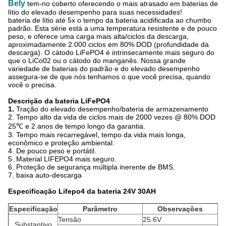
Bely
tem-no coberto oferecendo o mais atrasado em baterias de
lítio do elevado desempenho para suas necessidades!
bateria de lítio até 5x o tempo da bateria acidificada ao chumbo
padrão. Esta série está a
uma
temperatura resistente e de pouco
peso, e oferece uma carga mais alta/ciclos da descarga,
aproximadamente 2.000 ciclos em 80% DOD (profundidade da
descarga). O cátodo LiFePO4 é intrinsecamente mais seguro do
que o LiCo02 ou o cátodo do manganês. Nossa grande
variedade de baterias do padrão e do elevado desempenho
assegura-se de que nós tenhamos o que você precisa, quando
você o precisa.
Descrição da bateria LiFePO4
1.
Tração do elevado desempenho/bateria de armazenamento
2.
Tempo alto da vida de ciclos mais de 2000 vezes @ 80% DOD
25℃
e 2 anos de tempo longo da garantia.
3. Tempo mais recarregável, tempo da vida mais longa,
econômico e proteção ambiental.
4. De pouco peso e portátil.
5. Material LIFEPO4 mais seguro.
6. Proteção de segurança múltipla inerente de BMS.
7.
baixa auto-descarga
Especificação Lifepo4 da bateria 24V 30AH
Especificação
Parâmetro
Observações
Tensão
25.6V
Substantivo