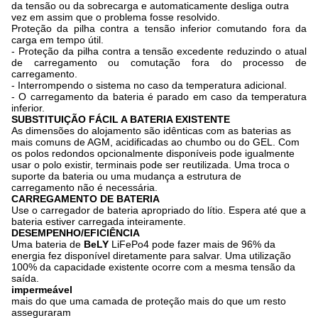
da tensão ou da sobrecarga e automaticamente desliga outra
vez em assim que o problema fosse resolvido.
Proteção da pilha contra a tensão inferior comutando fora da
carga em tempo útil.
- Proteção da pilha contra a tensão excedente reduzindo o atual
de carregamento ou comutação fora do processo de
carregamento.
- Interrompendo o sistema no caso da temperatura adicional.
- O carregamento da bateria é parado em caso da temperatura
inferior.
SUBSTITUIÇÃO FÁCIL A BATERIA EXISTENTE
As dimensões do alojamento são idênticas com as baterias as
mais comuns de AGM, acidificadas ao chumbo ou do GEL. Com
os polos redondos opcionalmente disponíveis pode igualmente
usar o polo existir, terminais pode ser reutilizada. Uma troca o
suporte da bateria ou uma mudança a estrutura de
carregamento não é necessária.
CARREGAMENTO DE BATERIA
Use o carregador de bateria apropriado do lítio. Espera até que a
bateria estiver carregada inteiramente.
DESEMPENHO/EFICIÊNCIA
Uma bateria de
BeLY
LiFePo4 pode fazer mais de 96% da
energia fez disponível diretamente para salvar. Uma utilização
100% da capacidade existente ocorre com a mesma tensão da
saída.
impermeável
mais do que uma camada de proteção mais do que um resto
asseguraram