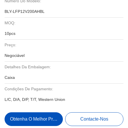
Número Do Modelo:
BLY-LFP12V200AHBL
MOQ:
10pcs
Preço:
Negociável
Detalhes Da Embalagem:
Caixa
Condições De Pagamento:
L/C, D/A, D/P, T/T, Western Union
Obtenha O Melhor Preço
Contacte-Nos