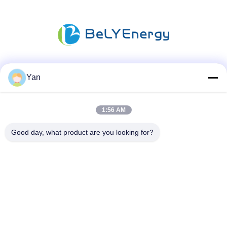
Redes Sociais
Yan
1:56 AM
Contato rápido
Good day, what product are you looking for?
Telefone:
86-20-82038494
E-mail
sales@szbely.com
Endereço:
4/F, Edifício No. 1, HuaWei KeGu Industry Park, Dalingshan