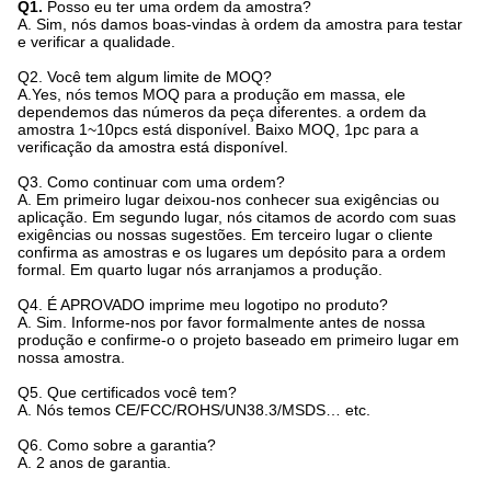
Q1.
Posso eu ter uma ordem da amostra?
A. Sim, nós damos boas-vindas à ordem da amostra para testar
e verificar a qualidade.
Q2.
Você tem algum limite de MOQ?
A.Yes, nós temos MOQ para a produção em massa, ele
dependemos das números da peça diferentes. a ordem da
amostra 1~10pcs está disponível. Baixo MOQ, 1pc para a
verificação da amostra está disponível.
Q3. Como continuar com uma ordem?
A. Em primeiro lugar deixou-nos conhecer sua exigências ou
aplicação. Em segundo lugar, nós citamos de acordo com suas
exigências ou nossas sugestões. Em terceiro lugar o cliente
confirma as amostras e os lugares um depósito para a ordem
formal. Em quarto lugar nós arranjamos a produção.
Q4.
É APROVADO imprime meu logotipo no produto?
A. Sim. Informe-nos por favor formalmente antes de nossa
produção e confirme-o o projeto baseado em primeiro lugar em
nossa amostra.
Q5.
Que certificados você tem?
A. Nós temos CE/FCC/ROHS/UN38.3/MSDS… etc.
Q6.
Como sobre a garantia?
A. 2 anos de garantia.