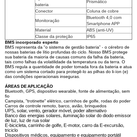
Prismático
bateria
Conector
Coluna de cobre
Bluetooth 4,0 com
Monitoração
Smartphone APP
Material
ABS (anti-UV)
Classe da proteção
IP65
BMS incorporado esperto
BMS representa da “o sistema de gestão bateria” - o cérebro de
nossas baterias de lítio profundas do ciclo. Nosso BMS protege
sua bateria da maioria de causas comuns da falha da bateria,
tais como falhas da volatilidade da temperatura ou da terra. O
BMS regula a quantidade de poder tomada fora da bateria e atua
como um sistema cortado para protegê-lo as pilhas do li-íon (e)
das condições operacionais inseguras.
ÁREAS DE APLICAÇÃO
Bluetooth, GPS, dispositivo wearable, fonte de alimentação, sem
fio
Campista, "trotinette" elétrico, carrinhos de golfe, rodas do poder
Carros de controle remoto, barco, avião, brinquedos
UPS, solar, vento, gerador móvel, poder alternativo
Banco das energias solares, iluminação solar do diodo emissor
de luz, luz de rua solar
E-bicicleta, carrinho de golfe, E-motor, carro da E-excursão,
triciclo
Dispositivos médicos, equipamento e equipamento portátil