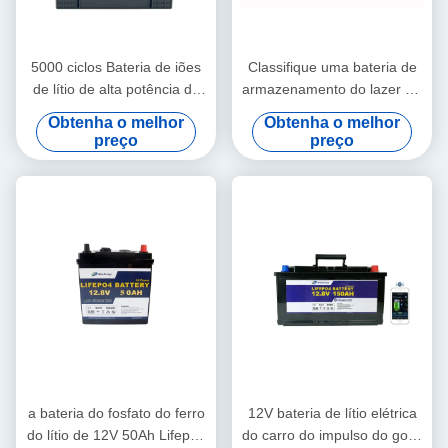
5000 ciclos Bateria de iões
Classifique uma bateria de
de lítio de alta potência de
armazenamento do lazer EV
carregamento rápido
12v da bateria de lítio do
Obtenha o melhor
Obtenha o melhor
48V40Ah Para carrinho de
carrinho de golfe 300Ah
preço
preço
golfe
a bateria do fosfato do ferro
12V bateria de lítio elétrica
do lítio de 12V 50Ah Lifepo4
do carro do impulso do golfe