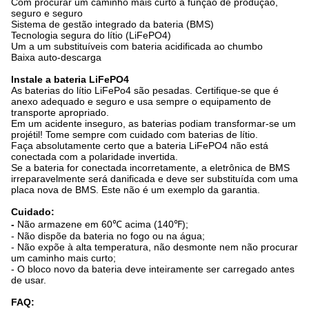
Com procurar um caminho mais curto a função de produção,
seguro e seguro
Sistema de gestão integrado da bateria (BMS)
Tecnologia segura do lítio (LiFePO4)
Um a um substituíveis com bateria acidificada ao chumbo
Baixa auto-descarga
Instale a bateria LiFePO4
As baterias do lítio LiFePo4 são pesadas. Certifique-se que é
anexo adequado e seguro e usa sempre o equipamento de
transporte apropriado.
Em um acidente inseguro, as baterias podiam transformar-se um
projétil! Tome sempre com cuidado com baterias de lítio.
Faça absolutamente certo que a bateria LiFePO4 não está
conectada com a polaridade invertida.
Se a bateria for conectada incorretamente, a eletrônica de BMS
irreparavelmente será danificada e deve ser substituída com uma
placa nova de BMS. Este não é um exemplo da garantia.
Cuidado:
-
Não armazene em 60℃ acima (140℉);
- Não dispõe da bateria no fogo ou na água;
- Não expõe à alta temperatura, não desmonte nem não procurar
um caminho mais curto;
- O bloco novo da bateria deve inteiramente ser carregado antes
de usar.
FAQ: