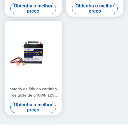
embala para o passeio em
de uma hora de 150
Obtenha o melhor
Obtenha o melhor
carrinhos do golfe
ampères para o barco do
preço
preço
refugiado
bateria de lítio do carrinho
de golfe de 640Wh 12V
50000mAh para o carrinho
Obtenha o melhor
do golfe
preço