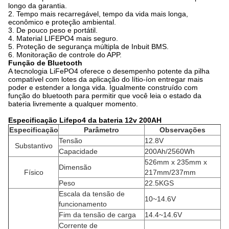
longo da garantia.
2. Tempo mais recarregável, tempo da vida mais longa,
econômico e proteção ambiental.
3. De pouco peso e portátil.
4. Material LIFEPO4 mais seguro.
5. Proteção de segurança múltipla de Inbuit BMS.
6. Monitoração de controle do APP.
Função de Bluetooth
A tecnologia LiFePO4 oferece o desempenho potente da pilha
compatível com lotes da aplicação do lítio-íon entregar mais
poder e estender a longa vida. Igualmente construído com
função do bluetooth para permitir que você leia o estado da
bateria livremente a qualquer momento.
Especificação Lifepo4 da bateria 12v 200AH
Especificação
Parâmetro
Observações
Tensão
12.8V
Substantivo
Capacidade
200Ah/2560Wh
526mm x 235mm x
Dimensão
Físico
217mm/237mm
Peso
22.5KGS
Escala da tensão de
10~14.6V
funcionamento
Fim da tensão de carga
14.4~14.6V
Corrente de