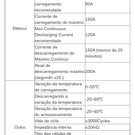
carregamento
80A
recomendada
Corrente de
150A
carregamento do máximo
Elétrico
Max Continuous
Discharging Current
120A
recomendado
Corrente de
150A
(menos de 25
descarregamento de
minutos)
Máximo Contínuo
Atual de
descarregamento máximo
200A
(segundo ≤20.)
Variação da temperatura
0~55℃
de carregamento
Descarregando a
-20~60℃
variação da temperatura
Variação da temperatura
-20~60℃
do armazenamento
Vida de ciclo
≥3000Cycles
Outro
Impedância interna
≤20mΩ
Tipo das células de