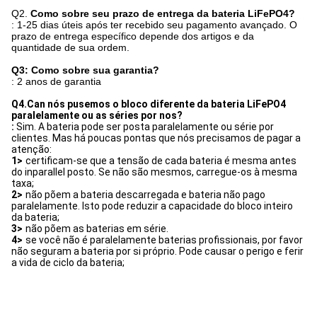
Q2.
Como sobre seu prazo de entrega da bateria LiFePO4?
: 1-25 dias úteis após ter recebido seu pagamento avançado. O
prazo de entrega específico depende dos artigos e da
quantidade de sua ordem.
Q3: Como sobre sua garantia?
: 2 anos de garantia
Q4.Can nós pusemos o bloco diferente da bateria LiFePO4 
paralelamente ou as séries por nos?
: 
Sim. A bateria pode ser posta paralelamente ou série por 
clientes. Mas há poucas pontas que nós precisamos de pagar a 
atenção:
1>
certificam-se que a tensão de cada bateria é mesma antes 
do inparallel posto. Se não são mesmos, carregue-os à mesma 
taxa;
2>
não põem a bateria descarregada e bateria não pago 
paralelamente. Isto pode reduzir a capacidade do bloco inteiro 
da bateria;
3>
não põem as baterias em série.
4>
se você não é paralelamente baterias profissionais, por favor 
não seguram a bateria por si próprio. Pode causar o perigo e ferir 
a vida de ciclo da bateria;