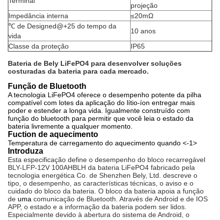
Terminal
projeção
Impedância interna
≤20mΩ
℃ de Designed@+25 do tempo da
10 anos
vida
Classe da proteção
IP65
Bateria de Bely LiFePO4 para desenvolver soluções
costuradas da bateria para cada mercado.
Função de Bluetooth
A tecnologia LiFePO4 oferece o desempenho potente da pilha
compatível com lotes da aplicação do lítio-íon entregar mais
poder e estender a longa vida. Igualmente construído com
função do bluetooth para permitir que você leia o estado da
bateria livremente a qualquer momento.
Fuction de aquecimento
Temperatura de carregamento do aquecimento quando
<-1>
Introduza
Esta especificação define o desempenho do bloco recarregável
BLY-LFP-12V 100AHBLH da bateria LiFePO4 fabricado pela
tecnologia energética Co. de Shenzhen Bely, Ltd. descreve o
tipo, o desempenho, as características técnicas, o aviso e o
cuidado do bloco da bateria. O bloco da bateria apoia a função
de
uma
comunicação de Bluetooth. Através de Android e de IOS
APP, o estado e a informação da bateria podem ser lidos.
Especialmente devido à abertura do sistema de Android, o