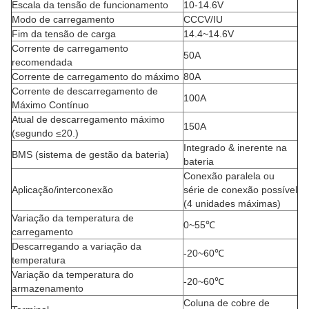
Escala da tensão de funcionamento
10-14.6V
Modo de carregamento
CCCV/IU
Fim da tensão de carga
14.4~14.6V
Corrente de carregamento
50A
recomendada
Corrente de carregamento do máximo
80A
Corrente de descarregamento de
100A
Máximo Contínuo
Atual de descarregamento máximo
150A
(segundo ≤20.)
Integrado & inerente na
BMS (sistema de gestão da bateria)
bateria
Conexão paralela ou
Aplicação/interconexão
série de conexão possível
(4 unidades máximas)
Variação da temperatura de
0~55℃
carregamento
Descarregando a variação da
-20~60℃
temperatura
Variação da temperatura do
-20~60℃
armazenamento
Coluna de cobre de