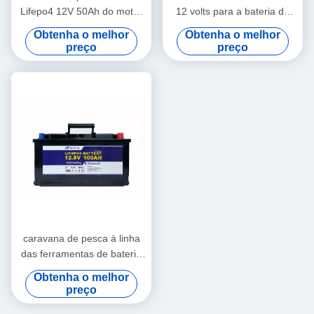
Lifepo4 12V 50Ah do motor
12 volts para a bateria de
do lítio médico do iate dos
carro de pesca à linha do
Obtenha o melhor
Obtenha o melhor
brinquedos
acampamento de Bluetooth
preço
preço
do motor
caravana de pesca à linha
das ferramentas de bateria
do motor do lítio de 12V
Obtenha o melhor
100Ah e bateria de
preço
acampamento