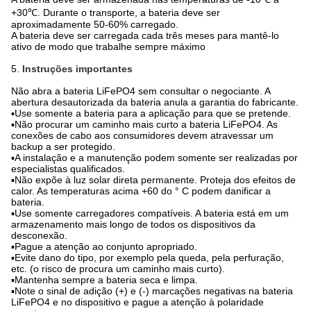
+30℃. Durante o transporte, a bateria deve ser
aproximadamente 50-60% carregado.
A bateria deve ser carregada cada três meses para mantê-lo
ativo de modo que trabalhe sempre máximo
5.
Instruções importantes
Não abra a bateria LiFePO4 sem consultar o negociante. A
abertura desautorizada da bateria anula a garantia do fabricante.
▪Use somente a bateria para a aplicação para que se pretende.
▪Não procurar um caminho mais curto a bateria LiFePO4. As
conexões de cabo aos consumidores devem atravessar um
backup a ser protegido.
▪A instalação e a manutenção podem somente ser realizadas por
especialistas qualificados.
▪Não expõe à luz solar direta permanente. Proteja dos efeitos de
calor. As temperaturas acima +60 do ° C podem danificar a
bateria.
▪Use somente carregadores compatíveis. A bateria está em um
armazenamento mais longo de todos os dispositivos da
desconexão.
▪Pague a atenção ao conjunto apropriado.
▪Evite dano do tipo, por exemplo pela queda, pela perfuração,
etc. (o risco de procura um caminho mais curto).
▪Mantenha sempre a bateria seca e limpa.
▪Note o sinal de adição (+) e (-) marcações negativas na bateria
LiFePO4 e no dispositivo e pague a atenção à polaridade