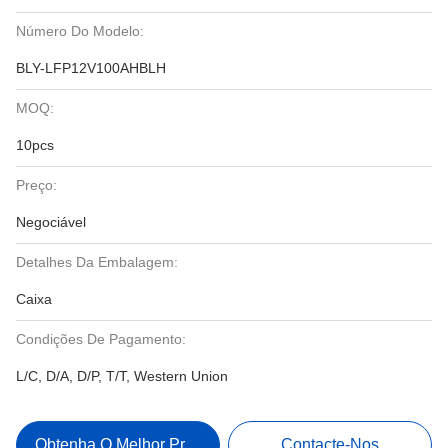
Número Do Modelo:
BLY-LFP12V100AHBLH
MOQ:
10pcs
Preço:
Negociável
Detalhes Da Embalagem:
Caixa
Condições De Pagamento:
L/C, D/A, D/P, T/T, Western Union
Obtenha O Melhor Preço
Contacte-Nos