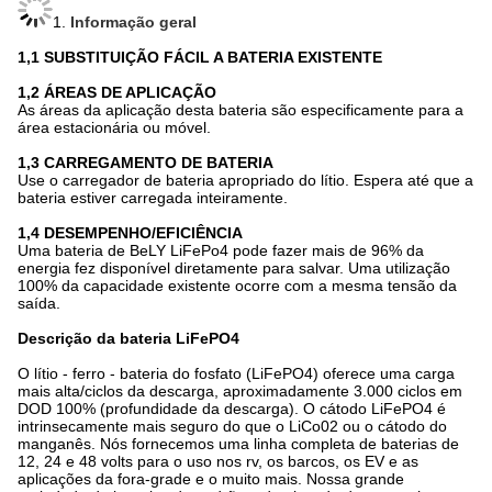
1.
Informação geral
1,1
SUBSTITUIÇÃO FÁCIL A BATERIA EXISTENTE
1,2
ÁREAS DE APLICAÇÃO
As áreas da aplicação desta bateria são especificamente para a
área estacionária ou móvel.
1,3 CARREGAMENTO DE BATERIA
Use o carregador de bateria apropriado do lítio. Espera até que a
bateria estiver carregada inteiramente.
1,4 DESEMPENHO/EFICIÊNCIA
Uma bateria de BeLY LiFePo4 pode fazer mais de 96% da
energia fez disponível diretamente para salvar. Uma utilização
100% da capacidade existente ocorre com a mesma tensão da
saída.
Descrição da bateria LiFePO4
O lítio - ferro - bateria do fosfato (LiFePO4) oferece uma carga
mais alta/ciclos da descarga, aproximadamente 3.000 ciclos em
DOD 100% (profundidade da descarga). O cátodo LiFePO4 é
intrinsecamente mais seguro do que o LiCo02 ou o cátodo do
manganês. Nós fornecemos uma linha completa de baterias de
12, 24 e 48 volts para o uso nos rv, os barcos, os EV e as
aplicações da fora-grade e o muito mais. Nossa grande