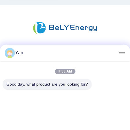
Redes Sociais
Yan
7:33 AM
Contato rápido
Good day, what product are you looking for?
Telefone:
86-20-82038494
E-mail
sales@szbely.com
Endereço: