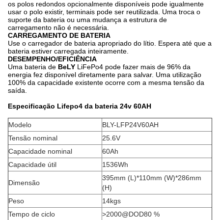
os polos redondos opcionalmente disponíveis pode igualmente
usar o polo existir, terminais pode ser reutilizada. Uma troca o
suporte da bateria ou uma mudança a estrutura de
carregamento não é necessária.
CARREGAMENTO DE BATERIA
Use o carregador de bateria apropriado do lítio. Espera até que a
bateria estiver carregada inteiramente.
DESEMPENHO/EFICIÊNCIA
Uma bateria de
BeLY
LiFePo4 pode fazer mais de 96% da
energia fez disponível diretamente para salvar. Uma utilização
100% da capacidade existente ocorre com a mesma tensão da
saída.
Especificação Lifepo4 da bateria 24v 60AH
Modelo
BLY-LFP24V60AH
Tensão nominal
25.6V
Capacidade nominal
60Ah
Capacidade útil
1536Wh
395mm (L)*110mm (W)*286mm
Dimensão
(H)
Peso
14kgs
Tempo de ciclo
>2000@DOD80 %