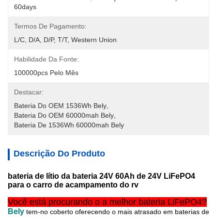
60days
Termos De Pagamento:
L/C, D/A, D/P, T/T, Western Union
Habilidade Da Fonte:
100000pcs Pelo Mês
Destacar:
Bateria Do OEM 1536Wh Bely
, 
Bateria Do OEM 60000mah Bely
, 
Bateria De 1536Wh 60000mah Bely
Descrição Do Produto
bateria de lítio da bateria 24V 60Ah de 24V LiFePO4
para o carro de acampamento do rv
Você está procurando o a melhor bateria LiFePO4?
Bely
tem-no coberto oferecendo o mais atrasado em baterias de