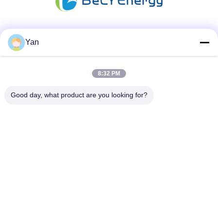
Redes Sociais
Yan
8:32 PM
Contato rápido
Good day, what product are you looking for?
Telefone:
86-20-82038494
E-mail
sales@szbely.com
Endereço:
4/F, Edifício No. 1, HuaWei KeGu Industry Park, Dalingshan
Town, Dongguan, Guangdong, China. PC: 523000