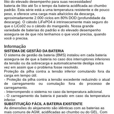
lítio do elevado desempenho para suas necessidades!
bateria de lítio até 5x o tempo da bateria acidificada ao chumbo
padrão. Esta série está a
uma
temperatura resistente e de pouco
peso, e
oferece uma carga mais alta/ciclos da descarga,
aproximadamente 2.000 ciclos em 80% DOD (profundidade da
descarga).
O cátodo LiFePO4 é intrinsecamente mais seguro do
que o LiCo02 ou o cátodo do manganês. Nossa grande
variedade de baterias do padrão e do elevado desempenho
assegura-se de que nós tenhamos o que você precisa, quando
você o precisa.
Informação
SISTEMA DE GESTÃO DA BATERIA
O sistema de gestão da bateria (BMS) instalou em cada bateria
assegura-se de que a bateria no caso dos interruptores inferiores
da tensão ou da sobrecarga e automaticamente desliga outra
vez em assim que o problema fosse resolvido.
Proteção da pilha contra a tensão inferior comutando fora da
carga em tempo útil.
- Proteção da pilha contra a tensão excedente reduzindo o atual
de carregamento ou comutação fora do processo de
carregamento.
- Interrompendo o sistema no caso da temperatura adicional.
- O carregamento da bateria é parado em caso da temperatura
inferior.
SUBSTITUIÇÃO FÁCIL A BATERIA EXISTENTE
As dimensões do alojamento são idênticas com as baterias as
mais comuns de AGM, acidificadas ao chumbo ou do GEL. Com