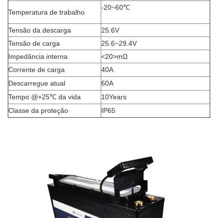
-20~60℃
Temperatura de trabalho
Tensão da descarga
25.6V
Tensão de carga
25.6~29.4V
Impedância interna
<20>mΩ
Corrente de carga
40A
Descarregue atual
60A
Tempo @+25℃ da vida
10Years
Classe da proteção
IP65