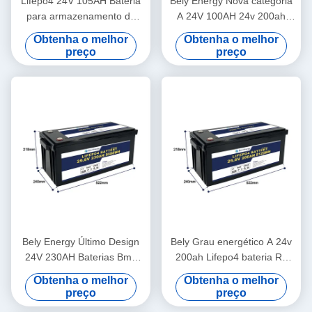
Lifepo4 24V 105AH Bateria
Bely Energy Nova categoria
para armazenamento de
A 24V 100AH 24v 200ah
energia Sistema de energia
Lifepo4 Bateria para
Obtenha o melhor
Obtenha o melhor
solar marinha
fornecimento de energia de
preço
preço
camião
Bely Energy Último Design
Bely Grau energético A 24v
24V 230AH Baterias Bms
200ah Lifepo4 bateria Rv
Para Iate Scooter Médico
Solar Lifepo4 Bateria
Obtenha o melhor
Obtenha o melhor
marinha Deep Cycle
preço
preço