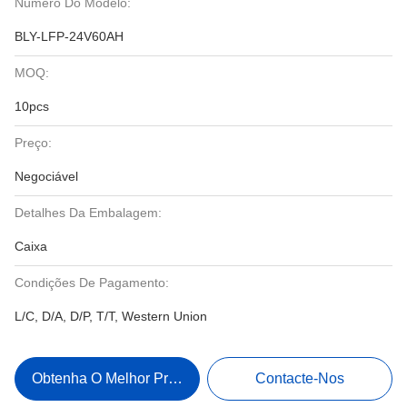
Número Do Modelo:
BLY-LFP-24V60AH
MOQ:
10pcs
Preço:
Negociável
Detalhes Da Embalagem:
Caixa
Condições De Pagamento:
L/C, D/A, D/P, T/T, Western Union
Obtenha O Melhor Preço
Contacte-Nos