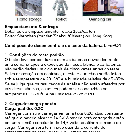
Empacotamento & entrega
Detalhes de empacotamento caixa 1pcs/carton
Porto: Shenzhen (Yantian/Shekou/Chiwan) ou Hong Kong
Condições do desempenho e de teste da bateria LiFePO4
1.
Condições de teste padrão
O teste deve ser conduzido com as baterias novas dentro de
uma semana após a expedição de nossa fábrica e as baterias
não serão dadas um ciclo mais de cinco vezes antes do teste.
Salvo disposição em contrário, o teste e a medida serão feitos
sob a temperatura de 20±5℃ e a humidade relativa de 45~85%.
Se se julga que os resultados da análise não estão afetados por
tais circunstâncias, os testes podem ser conduzidos na
temperatura 15~30℃ e na umidade 25~85%RH.
2.
Carga/descarga padrão
Carga padrão: 0.2C
Carregar consistirá carregar em uma taxa 0.2C atual constante
até que a bateria alcance 14.6V. A bateria será carregada então
em uma tensão constante de 14,6 volts ao afilar a corrente de
carga. Carregar será terminado quando a corrente de
carregamento se afilou a 0.05CA. Tempo da carga: