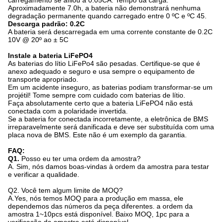
Aproximadamente 7.0h, a bateria não demonstrará nenhuma
degradação permanente quando carregado entre 0 ºC e ºC 45.
Descarga padrão: 0.2C
A bateria será descarregada em uma corrente constante de 0.2C
10V @ 20º ao ± 5C
Instale a bateria LiFePO4
As baterias do lítio LiFePo4 são pesadas. Certifique-se que é
anexo adequado e seguro e usa sempre o equipamento de
transporte apropriado.
Em um acidente inseguro, as baterias podiam transformar-se um
projétil! Tome sempre com cuidado com baterias de lítio.
Faça absolutamente certo que a bateria LiFePO4 não está
conectada com a polaridade invertida.
Se a bateria for conectada incorretamente, a eletrônica de BMS
irreparavelmente será danificada e deve ser substituída com uma
placa nova de BMS. Este não é um exemplo da garantia.
FAQ:
Q1.
Posso eu ter uma ordem da amostra?
A. Sim, nós damos boas-vindas à ordem da amostra para testar
e verificar a qualidade.
Q2.
Você tem algum limite de MOQ?
A.Yes, nós temos MOQ para a produção em massa, ele
dependemos das números da peça diferentes. a ordem da
amostra 1~10pcs está disponível. Baixo MOQ, 1pc para a
verificação da amostra está disponível.