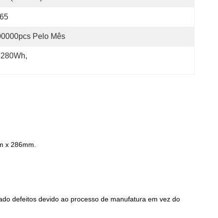
P65
00000pcs Pelo Mês
 1280Wh
, 
0mm x 286mm.
ado defeitos devido ao processo de manufatura em vez do