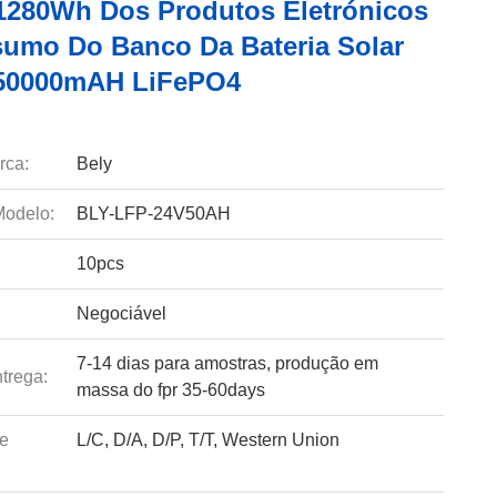
 1280Wh Dos Produtos Eletrónicos
umo Do Banco Da Bateria Solar
 50000mAH LiFePO4
rca:
Bely
odelo:
BLY-LFP-24V50AH
10pcs
Negociável
7-14 dias para amostras, produção em
trega:
massa do fpr 35-60days
e
L/C, D/A, D/P, T/T, Western Union