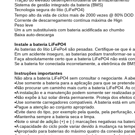
Tração do elevado desempenho/bateria de armazenamento
Sistema de gestão integrado da bateria (BMS)
Tecnologia segura do lítio (LiFePO4)
Tempo alto da vida de ciclos mais de 2000 vezes @ 80% DO
Corrente de descarregamento contínua máxima de Hign
Peso leve
Um a um substituíveis com bateria acidificada ao chumbo
Baixa auto-descarga
Instale a bateria LiFePO4
As baterias do lítio LiFePo4 são pesadas. Certifique-se que 
Em um acidente inseguro, as baterias podiam transformar-se u
Faça absolutamente certo que a bateria LiFePO4 não está cone
Se a bateria for conectada incorretamente, a eletrônica de B
Instruções importantes
Não abra a bateria LiFePO4 sem consultar o negociante. A aber
▪Use somente a bateria para a aplicação para que se pretende
▪Não procurar um caminho mais curto a bateria LiFePO4. As 
▪A instalação e a manutenção podem somente ser realizadas por
▪Não expõe à luz solar direta permanente. Proteja dos efeitos 
▪Use somente carregadores compatíveis. A bateria está em u
▪Pague a atenção ao conjunto apropriado.
▪Evite dano do tipo, por exemplo pela queda, pela perfuração, 
▪Mantenha sempre a bateria seca e limpa.
▪Note o sinal de adição (+) e (-) marcações negativas na bater
▪A capacidade do ciclo pode variar devido à mudança na tempe
▪Apropriado para baterias do máximo quatro da conexão parale