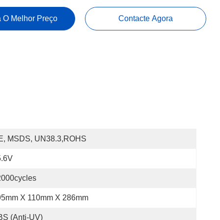
 O Melhor Preço
Contacte Agora
E, MSDS, UN38.3,ROHS
5.6V
2000cycles
95mm X 110mm X 286mm
S (anti-UV)