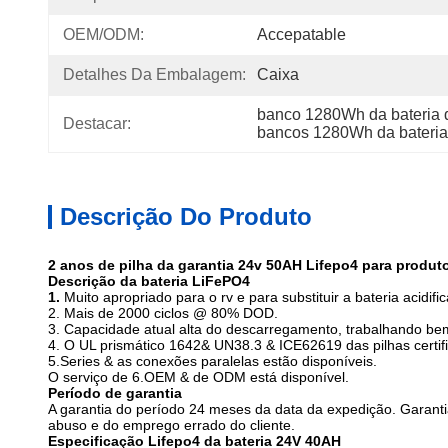
OEM/ODM:
Accepatable
Detalhes Da Embalagem:
Caixa
banco 1280Wh da bateria
Destacar:
bancos 1280Wh da bateri
Descrição Do Produto
2 anos de pilha da garantia 24v 50AH Lifepo4 para produt
Descrição da bateria LiFePO4
1.
Muito apropriado para o rv e para substituir a bateria aci
2. Mais de 2000 ciclos @ 80% DOD.
3. Capacidade atual alta do descarregamento, trabalhando be
4. O UL prismático 1642& UN38.3 & ICE62619 das pilhas certi
5.Series & as conexões paralelas estão disponíveis.
O serviço de 6.OEM & de ODM está disponível.
Período de garantia
A garantia do período 24 meses da data da expedição. Garant
abuso e do emprego errado do cliente.
Especificação Lifepo4 da bateria 24V 40AH