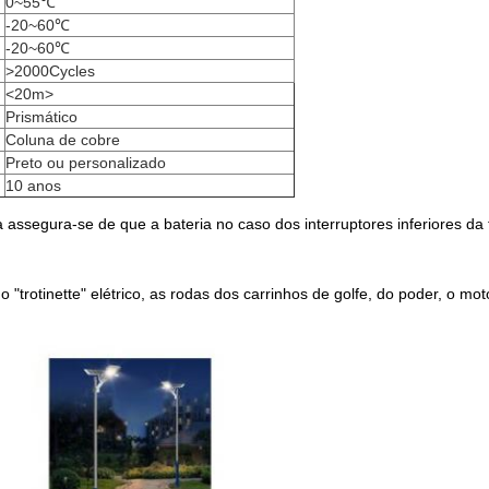
0~55℃
-20~60℃
-20~60℃
>2000Cycles
<20m>
Prismático
Coluna de cobre
Preto ou personalizado
10 anos
 assegura-se de que a bateria no caso dos interruptores inferiores d
 o "trotinette" elétrico, as rodas dos carrinhos de golfe, do poder, o m