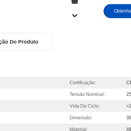
Obtenha
ção Do Produto
Certificação:
C
Tensão Nominal:
2
Vida De Ciclo:
>
Dimensão:
3
Material:
AB