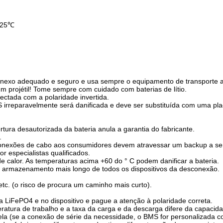
D 25℃
é anexo adequado e seguro e usa sempre o equipamento de transporte 
m projétil! Tome sempre com cuidado com baterias de lítio.
ctada com a polaridade invertida.
MS irreparavelmente será danificada e deve ser substituída com uma p
tura desautorizada da bateria anula a garantia do fabricante.
.
conexões de cabo aos consumidores devem atravessar um backup a ser
 especialistas qualificados.
de calor. As temperaturas acima +60 do ° C podem danificar a bateria.
m armazenamento mais longo de todos os dispositivos da desconexão.
etc. (o risco de procura um caminho mais curto).
ia LiFePO4 e no dispositivo e pague a atenção à polaridade correta.
ratura de trabalho e a taxa da carga e da descarga difere da capacid
la (se a conexão de série da necessidade, o BMS for personalizada co