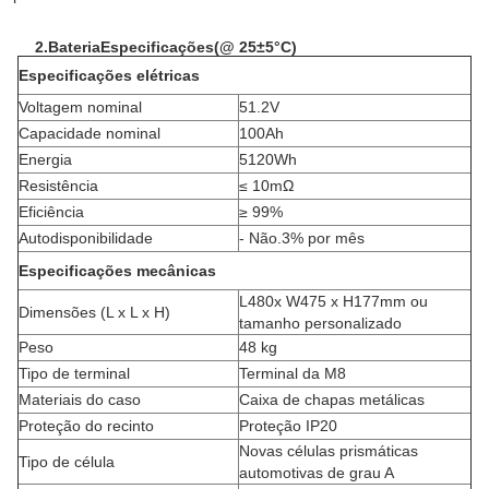
2.
Bateria
Especificações
(
@ 25±5°C
)
Especificações elétricas
Voltagem nominal
51.2V
Capacidade nominal
100Ah
Energia
5120Wh
Resistência
≤ 10mΩ
Eficiência
≥ 99%
Autodisponibilidade
- Não.
3% por mês
Especificações mecânicas
L480x W475 x H177mm ou
Dimensões (L x L x H)
tamanho personalizado
Peso
48 kg
Tipo de terminal
Terminal da M8
Materiais do caso
Caixa de chapas metálicas
Proteção do recinto
Proteção IP20
Novas células prismáticas
Tipo de célula
automotivas de grau A