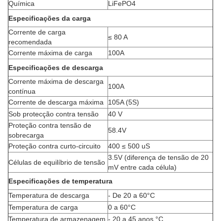
Química
LiFePO4
Especificações da carga
Corrente de carga
≤ 80 A
recomendada
Corrente máxima de carga
100A
Especificações de descarga
Corrente máxima de descarga
100A
contínua
Corrente de descarga máxima
105A (5S)
Sob protecção contra tensão
40 V
Proteção contra tensão de
58.4V
sobrecarga
Proteção contra curto-circuito
400 ≤ 500 uS
3.5V (diferença de tensão de 20
Células de equilíbrio de tensão
mV entre cada célula)
Especificações de temperatura
Temperatura de descarga
- De 20 a 60
°C
Temperatura de carga
0 a 60
°C
Temperatura de armazenagem
- 20 a 45 anos.
°C