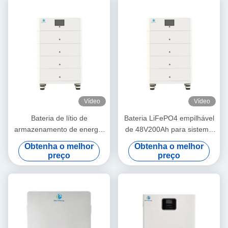
Vídeo
Vídeo
Bateria de lítio de
Bateria LiFePO4 empilhável
armazenamento de energia
de 48V200Ah para sistema
48V200Ah para sistema de
de energia solar com
Obtenha o melhor
Obtenha o melhor
energia solar com
comunicação RS485/CAN e
preço
preço
comunicação RS485/CAN e
indicadores LCD
indicadores LCD