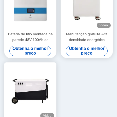
Vídeo
Bateria de lítio montada na
Manutenção gratuita Alta
parede 48V 100Ah de
densidade energética
capacidade total Ciclo longo
Versatilidade tudo em um
Obtenha o melhor
Obtenha o melhor
para armazenamento de
armazenamento de energia
preço
preço
energia
para casa
Vídeo