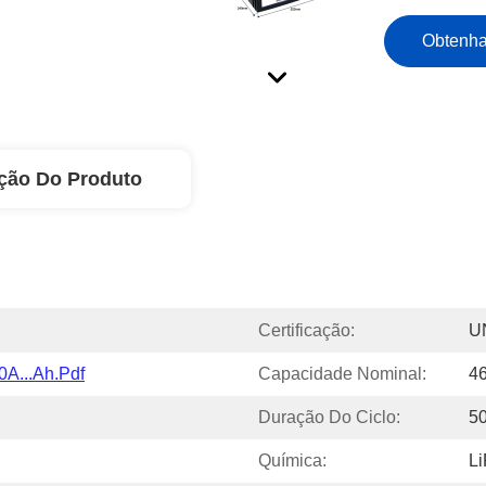
Obtenha
ção Do Produto
Certificação:
U
0A...Ah.pdf
Capacidade Nominal:
4
Duração Do Ciclo:
5
Química:
L