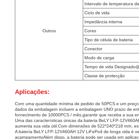
Intervalo de temperatura 
Ciclo de vida
Impedância interna
Outros
Cores
Tipo de célula de bateria
Conector
Modo de carga
Tempo de vida Designado
Classe de protecção
Aplicações:
Com uma quantidade mínima de pedido de 50PCS e um preço 
dados da embalagem incluem a embalagem UNO prazo de entre
fornecimento de 10000PCS / mês,garantir que receba a sua 
Uma das características únicas da bateria BeLY LFP-12V460AH
aumenta sua vida útil.Com dimensões de 522*240*218 mm, esta 
A bateria BeLY LFP-12V460AH 12V LiFePo4 de longa vida é ver
acampamentoAlém disso, a bateria pode ser usada em aplicaçõ