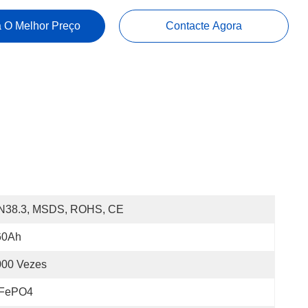
 O Melhor Preço
Contacte Agora
N38.3, MSDS, ROHS, CE
60Ah
000 Vezes
iFePO4