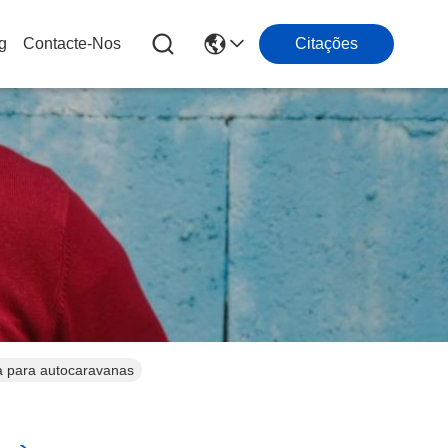
g
Contacte-Nos
Citações
da para autocaravanas