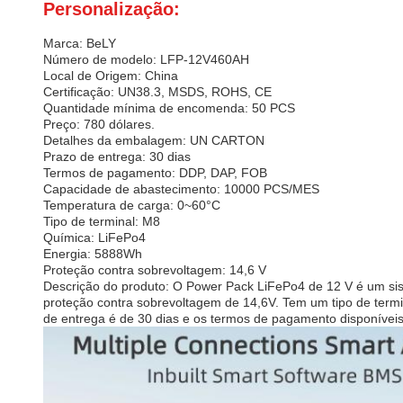
Personalização:
Marca: BeLY
Número de modelo: LFP-12V460AH
Local de Origem: China
Certificação: UN38.3, MSDS, ROHS, CE
Quantidade mínima de encomenda: 50 PCS
Preço: 780 dólares.
Detalhes da embalagem: UN CARTON
Prazo de entrega: 30 dias
Termos de pagamento: DDP, DAP, FOB
Capacidade de abastecimento: 10000 PCS/MES
Temperatura de carga: 0~60°C
Tipo de terminal: M8
Química: LiFePo4
Energia: 5888Wh
Proteção contra sobrevoltagem: 14,6 V
Descrição do produto: O Power Pack LiFePo4 de 12 V é um si
proteção contra sobrevoltagem de 14,6V. Tem um tipo de te
de entrega é de 30 dias e os termos de pagamento disponív