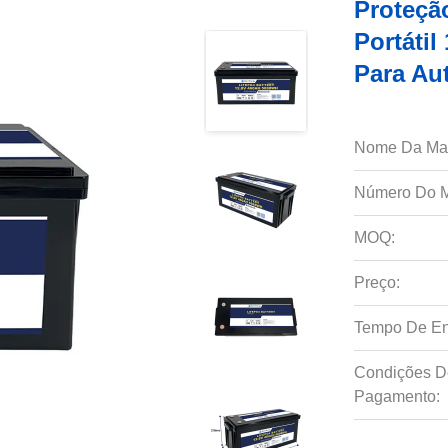
Proteçã
Portáti
Para Au
Nome Da Ma
Número Do M
MOQ:
Preço:
Tempo De En
Condições D
Pagamento: