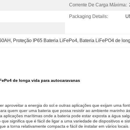
Corrente De Carga Máxima:
Packaging Details:
U
460AH
, 
Proteção IP65 Bateria LiFePo4
, 
Bateria LiFePO4 de lon
LiFePo4 de longa vida para autocaravanas
r aproveitar a energia do sol.e outras aplicações que exijam uma fonte
para quem quer uma bateria que possa resistir ao ambiente marinho ásp
ra aplicações marítimas onde a bateria pode estar exposta a água sal
que significa que é fácil de ligar a uma variedade de dispositivos e s
a torna relativamente compacta e fácil de instalar em vários locais.