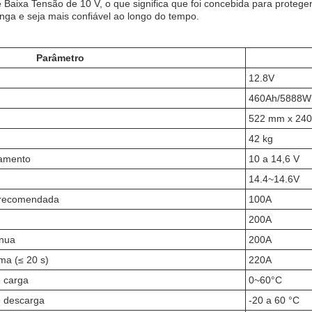
 Baixa Tensão de 10 V, o que significa que foi concebida para proteg
longa e seja mais confiável ao longo do tempo.
Parâmetro
12.8V
460Ah/5888W
522 mm x 24
42 kg
namento
10 a 14,6 V
14.4~14.6V
 recomendada
100A
200A
ínua
200A
ma (≤ 20 s)
220A
e carga
0~60°C
e descarga
-20 a 60 °C