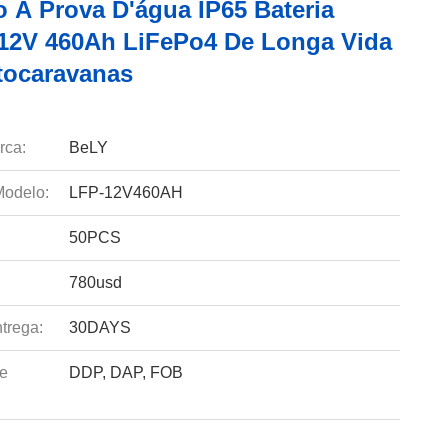
o À Prova D'água IP65 Bateria
l 12V 460Ah LiFePo4 De Longa Vida
tocaravanas
rca:
BeLY
odelo:
LFP-12V460AH
50PCS
780usd
trega:
30DAYS
e
DDP, DAP, FOB