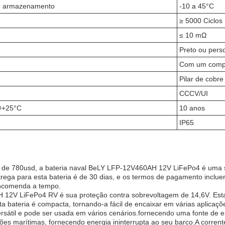
de armazenamento
-10 a 45°C
≥ 5000 Ciclos
≤ 10 mΩ
Preto ou pers
Com um compr
Pilar de cobre
CCCV/UI
@+25°C
10 anos
IP65
de 780usd, a bateria naval BeLY LFP-12V460AH 12V LiFePo4 é uma s
ga para esta bateria é de 30 dias, e os termos de pagamento incl
encomenda a tempo.
 12V LiFePo4 RV é sua proteção contra sobrevoltagem de 14,6V. Esta 
bateria é compacta, tornando-a fácil de encaixar em várias aplicaçõ
sátil e pode ser usada em vários cenários.fornecendo uma fonte de e
es marítimas, fornecendo energia ininterrupta ao seu barco.A corre