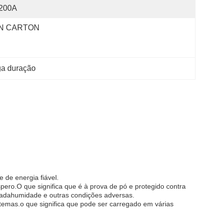
200A
N CARTON
ga duração
 de energia fiável.
ero.O que significa que é à prova de pó e protegido contra
gada
humidade e outras condições adversas.
istemas.o que significa que pode ser carregado em várias