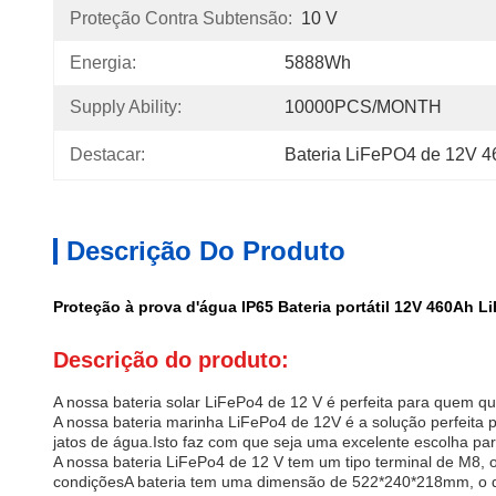
Proteção Contra Subtensão:
10 V
Energia:
5888Wh
Supply Ability:
10000PCS/MONTH
Destacar:
Bateria LiFePO4 de 12V 
Descrição Do Produto
Proteção à prova d'água IP65 Bateria portátil 12V 460Ah 
Descrição do produto:
A nossa bateria solar LiFePo4 de 12 V é perfeita para quem que
A nossa bateria marinha LiFePo4 de 12V é a solução perfeita 
jatos de água.Isto faz com que seja uma excelente escolha pa
A nossa bateria LiFePo4 de 12 V tem um tipo terminal de M8, o 
condiçõesA bateria tem uma dimensão de 522*240*218mm, o que 