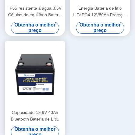
IP65 resistente à água 3.5V
Energia Bateria de lítio
Células de equilíbrio Bateria
LiFePO4 12V80Ah Proteção
de lítio 12V100Ah Bateria
contra tensão 14.6V
Obtenha o melhor
Obtenha o melhor
solar de lítio
preço
preço
Capacidade 12,8V 40Ah
Bluetooth Bateria de Lítio
IP65 Proteção do Recinto
Obtenha o melhor
512Wh Energia
preço