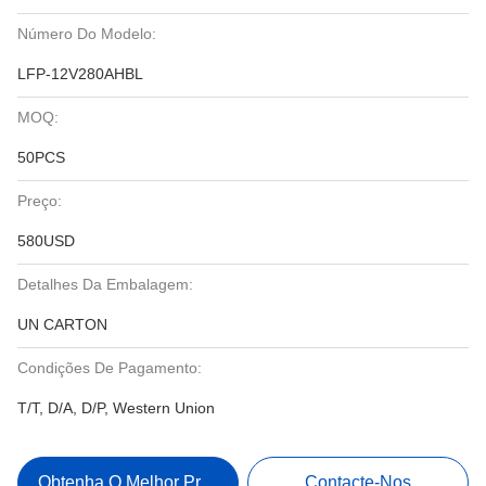
Número Do Modelo:
LFP-12V280AHBL
MOQ:
50PCS
Preço:
580USD
Detalhes Da Embalagem:
UN CARTON
Condições De Pagamento:
T/T, D/A, D/P, Western Union
Obtenha O Melhor Preço
Contacte-Nos