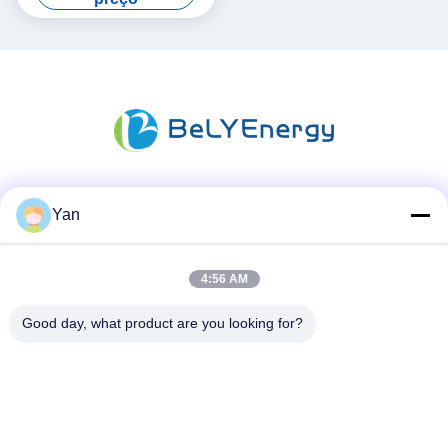
Redes Sociais
Yan
4:56 AM
Contato rápido
Good day, what product are you looking for?
Telefone:
86-20-82038494
E-mail
sales@szbely.com