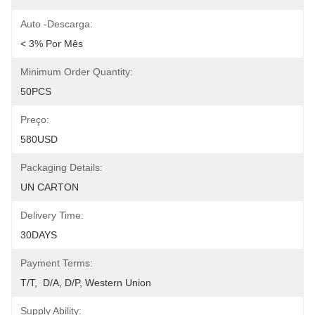
Auto -descarga:
< 3% Por Mês
Minimum Order Quantity:
50PCS
Preço:
580USD
Packaging Details:
UN CARTON
Delivery Time:
30DAYS
Payment Terms:
T/T,  D/A, D/P, Western Union
Supply Ability: