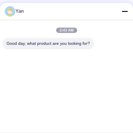
Redes Sociais
Yan
2:43 AM
Contato rápido
Good day, what product are you looking for?
Telefone:
86-20-82038494
E-mail
sales@szbely.com
Endereço:
4/F, Edifício No. 1, HuaWei KeGu Industry Park, Dalingshan
Town, Dongguan, Guangdong, China. PC: 523000
Política de privacidade
|
Mapa do Site
Boa qualidade de China bateria de 12V LiFePO4 Fornecedor. ©