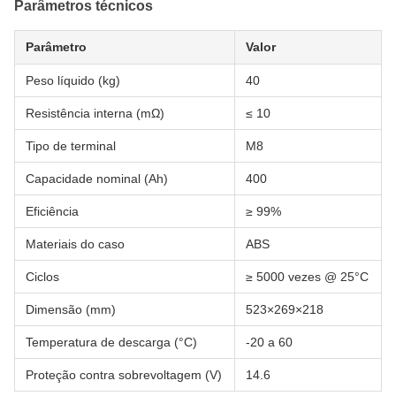
Parâmetros técnicos
Parâmetro
Valor
Peso líquido (kg)
40
Resistência interna (mΩ)
≤ 10
Tipo de terminal
M8
Capacidade nominal (Ah)
400
Eficiência
≥ 99%
Materiais do caso
ABS
Ciclos
≥ 5000 vezes @ 25°C
Dimensão (mm)
523×269×218
Temperatura de descarga (°C)
-20 a 60
Proteção contra sobrevoltagem (V)
14.6