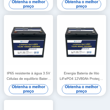
Obtenha o melhor
Obtenha o melhor
12,8V180Ah
preço
preço
IP65 resistente à água 3.5V
Energia Bateria de lítio
Células de equilíbrio Bateria
LiFePO4 12V80Ah Proteção
de lítio 12V100Ah Bateria
contra tensão 14.6V
Obtenha o melhor
Obtenha o melhor
solar de lítio
preço
preço