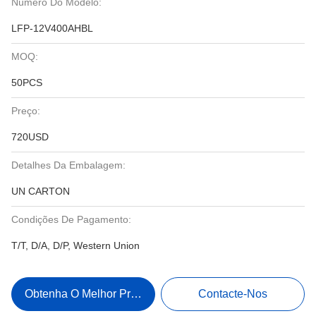
Número Do Modelo:
LFP-12V400AHBL
MOQ:
50PCS
Preço:
720USD
Detalhes Da Embalagem:
UN CARTON
Condições De Pagamento:
T/T, D/A, D/P, Western Union
Obtenha O Melhor Preço
Contacte-Nos