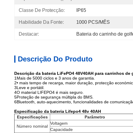
Classe De Protecção:
IP65
Habilidade Da Fonte:
1000 PCS/MÊS
Destacar:
Bateria do carrinho de gol
Descrição Do Produto
Descrição da bateria LiFePO4 48V40AH para carrinhos de 
1Mais de 5000 ciclos e 3 anos de garantia.
2• mais tempo de recarga, maior duração, protecção económic
3Leve e portátil.
4O material LIFEPO4 é mais seguro.
5Proteção de segurança múltipla do BMS.
6Bluetooth, auto-aquecimento, funcionalidades de comunicação
Especificação da bateria Lifepo4 48v 40AH
Especificações
Parâmetro
Voltagem
Número nominal
Capacidade