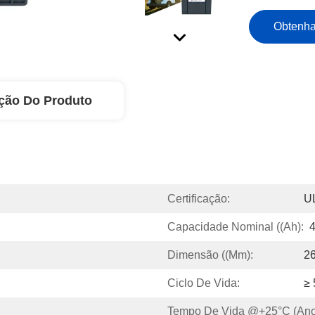
Obtenha
ção Do Produto
Certificação:
U
Capacidade Nominal ((Ah):
Dimensão ((mm):
2
Ciclo De Vida:
≥
Tempo De Vida @+25°C (ano