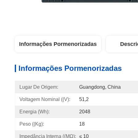
Informações Pormenorizadas
Descri
Informações Pormenorizadas
Lugar De Origem:
Guangdong, China
Voltagem Nominal ((V):
51,2
Energia (Wh):
2048
Peso ((kg):
18
Impedância Interna ((mΩ):
≤ 10