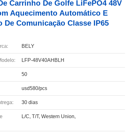
 De Carrinho De Golfe LiFePO4 48V
m Aquecimento Automático E
o De Comunicação Classe IP65
rca:
BELY
odelo:
LFP-48V40AHBLH
50
usd580/pcs
trega:
30 dias
e
L/C, T/T, Western Union,